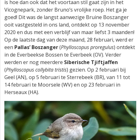
is hoe dan ook dat het voortaan stil gaat zijn in het
Vicognepark, zonder Bruno’s vrolijke roep. Het ga je
goed! Dit was de langst aanwezige Bruine Boszanger
ooit vastgesteld in ons land, ontdekt op 13 november
2020 en dus met een verblijf van maar liefst 3 maanden!
Op de laatste dag van deze maand, 28 februari, werd er
een
Pallas’ Boszanger
(
Phylloscopus proregulus
) ontdekt
in de Everbeekse Bossen te Everbeek (OV). Verder
werden er nog meerdere
Siberische Tjiftjaffen
(
Phylloscopus collybita tristis
) gezien. Op 2 februari bij
Geel (AN), op 5 februari te Sterrebeek (BR), van 11 tot
14 februari te Moorsele (WV) en op 23 februari in
Herseaux (HA).