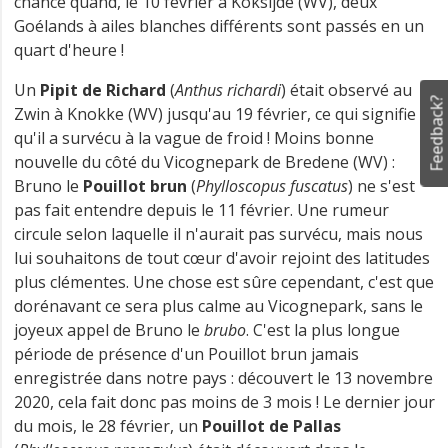
chance quand, le 10 février à Koksijde (WV), deux
Goélands à ailes blanches différents sont passés en un
quart d'heure !
Un
Pipit de Richard
(
Anthus richardi
) était observé au
Feedback?
Zwin à Knokke (WV) jusqu'au 19 février, ce qui signifie
qu'il a survécu à la vague de froid ! Moins bonne
nouvelle du côté du Vicognepark de Bredene (WV) :
Bruno le
Pouillot brun
(
Phylloscopus fuscatus
) ne s'est
pas fait entendre depuis le 11 février. Une rumeur
circule selon laquelle il n'aurait pas survécu, mais nous
lui souhaitons de tout cœur d'avoir rejoint des latitudes
plus clémentes. Une chose est sûre cependant, c'est que
dorénavant ce sera plus calme au Vicognepark, sans le
joyeux appel de Bruno le
brubo
. C'est la plus longue
période de présence d'un Pouillot brun jamais
enregistrée dans notre pays : découvert le 13 novembre
2020, cela fait donc pas moins de 3 mois ! Le dernier jour
du mois, le 28 février, un
Pouillot de Pallas