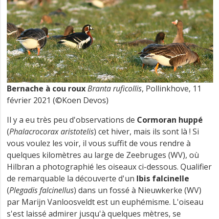
Bernache à cou roux
Branta ruficollis
, Pollinkhove, 11
février 2021 (©Koen Devos)
Il y a eu très peu d'observations de
Cormoran huppé
(
Phalacrocorax aristotelis
) cet hiver, mais ils sont là ! Si
vous voulez les voir, il vous suffit de vous rendre à
quelques kilomètres au large de Zeebruges (WV), où
Hilbran a photographié les oiseaux ci-dessous. Qualifier
de remarquable la découverte d'un
Ibis falcinelle
(
Plegadis falcinellus
) dans un fossé à Nieuwkerke (WV)
par Marijn Vanloosveldt est un euphémisme. L'oiseau
s'est laissé admirer jusqu'à quelques mètres, se