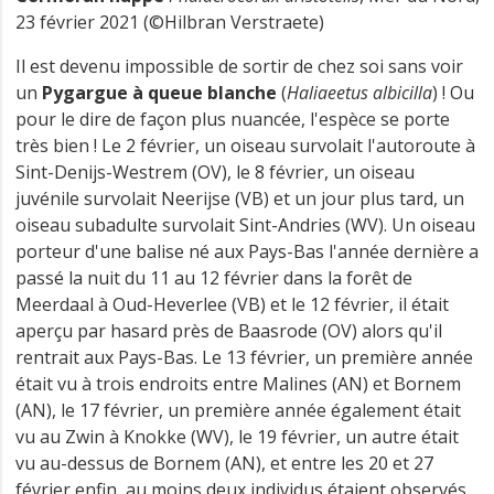
23 février 2021 (©Hilbran Verstraete)
Il est devenu impossible de sortir de chez soi sans voir
un
Pygargue à queue blanche
(
Haliaeetus albicilla
) ! Ou
pour le dire de façon plus nuancée, l'espèce se porte
très bien ! Le 2 février, un oiseau survolait l'autoroute à
Sint-Denijs-Westrem (OV), le 8 février, un oiseau
juvénile survolait Neerijse (VB) et un jour plus tard, un
oiseau subadulte survolait Sint-Andries (WV). Un oiseau
porteur d'une balise né aux Pays-Bas l'année dernière a
passé la nuit du 11 au 12 février dans la forêt de
Meerdaal à Oud-Heverlee (VB) et le 12 février, il était
aperçu par hasard près de Baasrode (OV) alors qu'il
rentrait aux Pays-Bas. Le 13 février, un première année
était vu à trois endroits entre Malines (AN) et Bornem
(AN), le 17 février, un première année également était
vu au Zwin à Knokke (WV), le 19 février, un autre était
vu au-dessus de Bornem (AN), et entre les 20 et 27
février enfin, au moins deux individus étaient observés