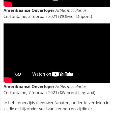
Amerikaanse Oeverloper
Actitis macularius
,
Cerfontaine, 3 februari 2021 (©Olivier Dupont)
Amerikaanse Oeverloper
Actitis macularius
,
Cerfontaine, 7 februari 2021 (©Vincent Legrand)
Je hebt enerzijds meeuwenfanaten, onder te verdelen in
zij die er bijzonder veel van kennen en zij die er