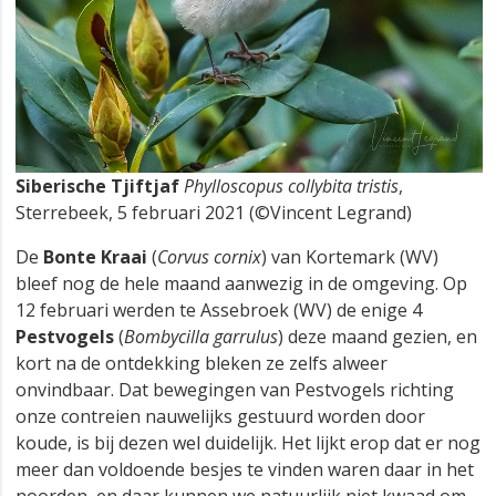
Siberische Tjiftjaf
Phylloscopus collybita tristis
,
Sterrebeek, 5 februari 2021 (©Vincent Legrand)
De
Bonte Kraai
(
Corvus cornix
) van Kortemark (WV)
bleef nog de hele maand aanwezig in de omgeving. Op
12 februari werden te Assebroek (WV) de enige 4
Pestvogels
(
Bombycilla garrulus
) deze maand gezien, en
kort na de ontdekking bleken ze zelfs alweer
onvindbaar. Dat bewegingen van Pestvogels richting
onze contreien nauwelijks gestuurd worden door
koude, is bij dezen wel duidelijk. Het lijkt erop dat er nog
meer dan voldoende besjes te vinden waren daar in het
noorden, en daar kunnen we natuurlijk niet kwaad om