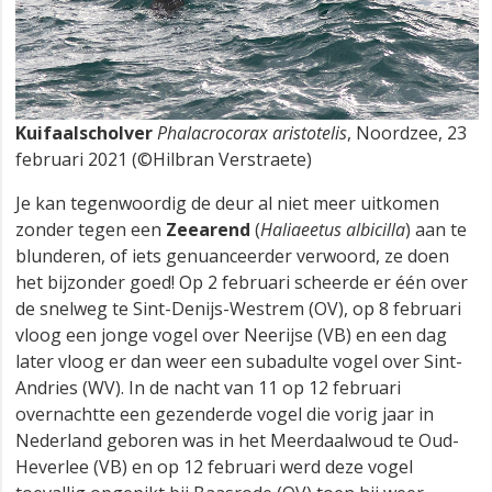
Kuifaalscholver
Phalacrocorax aristotelis
, Noordzee, 23
februari 2021 (©Hilbran Verstraete)
Je kan tegenwoordig de deur al niet meer uitkomen
zonder tegen een
Zeearend
(
Haliaeetus albicilla
) aan te
blunderen, of iets genuanceerder verwoord, ze doen
het bijzonder goed! Op 2 februari scheerde er één over
de snelweg te Sint-Denijs-Westrem (OV), op 8 februari
vloog een jonge vogel over Neerijse (VB) en een dag
later vloog er dan weer een subadulte vogel over Sint-
Andries (WV). In de nacht van 11 op 12 februari
overnachtte een gezenderde vogel die vorig jaar in
Nederland geboren was in het Meerdaalwoud te Oud-
Heverlee (VB) en op 12 februari werd deze vogel