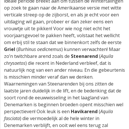
ideale periode breekt aan om tussen de Wintertalingen
op zoek te gaan naar de Amerikaanse versie met witte
verticale streep op de zijborst, en als je echt voor een
uitdaging wil gaan, probeer er dan zeker eens een
vrouwtje uit te pikken! Voor wie nog niet echt het
voorjaarsgevoel te pakken heeft, volstaat het wellicht
om erbij stil te staan dat we binnenkort zelfs de eerste
Griel
(
Burhinus oedicnemus
) kunnen verwachten! Maar
zo’n twitchbare arend zoals de
Steenarend
(
Aquila
chrysaetos
) die recent in Nederland verbleef, dat is
natuurlijk nog van een ander niveau. En die gebeurtenis
is misschien minder veraf dan we denken.
Waarnemingen van Steenarenden bij ons zitten de
laatste jaren duidelijk in de lift, en de bedenking dat de
soort rond de eeuwwisseling in het laagland van
Denemarken is beginnen broeden opent misschien wel
perspectieven! Ook leuk is een
Havikarend
(
Aquila
fasciata
) die vermoedelijk al de hele winter in
Denemarken verblijft, en ooit wel eens terug zal