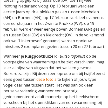
toevallig opgepikt bij Baasrode (OV) toen hij weer
richting Nederland vloog. Op 13 februari werd een
eerste jaars op drie plekken gezien tussen Mechelen
(AN) en Bornem (AN), op 17 februari verbleef eveneens
een eerste jaars in het Zwin te Knokke (WV), op 19
februari werd er weer ééntje boven Bornem (AN) gezien
en tussen Doel (OV) en Kieldrecht (OV), in de volksmond
ook wel ‘Linkeroever’ genaamd, werden opnieuw
minstens 2 exemplaren gezien tussen 20 en 27 februari.
Wanneer je
Ruigpootbuizerd
(
Buteo lagopus
) op de
voorpagina van waarnemingen.be ziet verschijnen, mag
je er al bijna van uitgaan dat het wel een gewone
Buizerd zal zijn. Bij dezen een oproep om bij twijfel eerst
eens goed tussen
deze foto's
te kijken of jouw type
vogel daar niet tussen staat. Het was dan ook een
heuse verademing wanneer een prachtig
gedocumenteerd adult mannetje op het beeldscherm
verscheen bij het openklikken van een waarneming bij