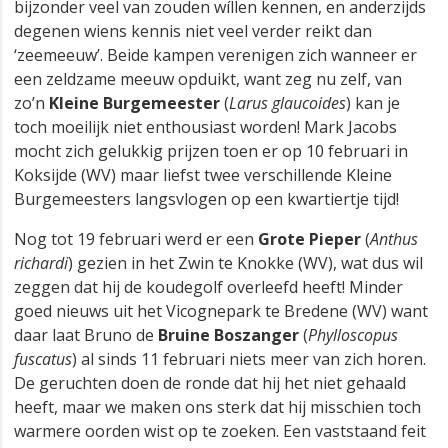
bijzonder veel van zouden wíllen kennen, en anderzijds
degenen wiens kennis niet veel verder reikt dan
‘zeemeeuw’. Beide kampen verenigen zich wanneer er
een zeldzame meeuw opduikt, want zeg nu zelf, van
zo’n
Kleine Burgemeester
(
Larus glaucoides
) kan je
toch moeilijk niet enthousiast worden! Mark Jacobs
mocht zich gelukkig prijzen toen er op 10 februari in
Koksijde (WV) maar liefst twee verschillende Kleine
Burgemeesters langsvlogen op een kwartiertje tijd!
Nog tot 19 februari werd er een
Grote Pieper
(
Anthus
richardi
) gezien in het Zwin te Knokke (WV), wat dus wil
zeggen dat hij de koudegolf overleefd heeft! Minder
goed nieuws uit het Vicognepark te Bredene (WV) want
daar laat Bruno de
Bruine Boszanger
(
Phylloscopus
fuscatus
) al sinds 11 februari niets meer van zich horen.
De geruchten doen de ronde dat hij het niet gehaald
heeft, maar we maken ons sterk dat hij misschien toch
warmere oorden wist op te zoeken. Een vaststaand feit