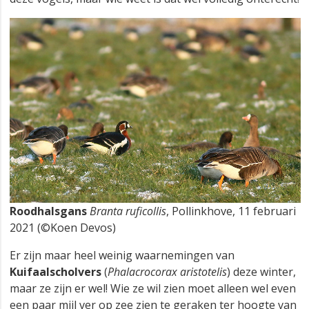
Roodhalsgans
Branta ruficollis
, Pollinkhove, 11 februari
2021 (©Koen Devos)
Er zijn maar heel weinig waarnemingen van
Kuifaalscholvers
(
Phalacrocorax aristotelis
) deze winter,
maar ze zijn er wel! Wie ze wil zien moet alleen wel even
een paar mijl ver op zee zien te geraken ter hoogte van