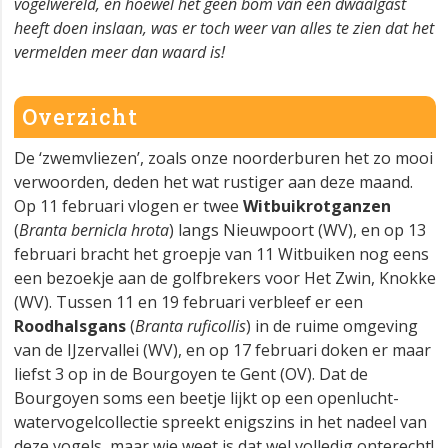
vogelwereld, en hoewel het geen bom van een dwaalgast
heeft doen inslaan, was er toch weer van alles te zien dat het
vermelden meer dan waard is!
Overzicht
De ‘zwemvliezen’, zoals onze noorderburen het zo mooi
verwoorden, deden het wat rustiger aan deze maand.
Op 11 februari vlogen er twee
Witbuikrotganzen
(
Branta bernicla hrota
) langs Nieuwpoort (WV), en op 13
februari bracht het groepje van 11 Witbuiken nog eens
een bezoekje aan de golfbrekers voor Het Zwin, Knokke
(WV). Tussen 11 en 19 februari verbleef er een
Roodhalsgans
(
Branta ruficollis
) in de ruime omgeving
van de IJzervallei (WV), en op 17 februari doken er maar
liefst 3 op in de Bourgoyen te Gent (OV). Dat de
Bourgoyen soms een beetje lijkt op een openlucht-
watervogelcollectie spreekt enigszins in het nadeel van
deze vogels, maar wie weet is dat wel volledig onterecht!