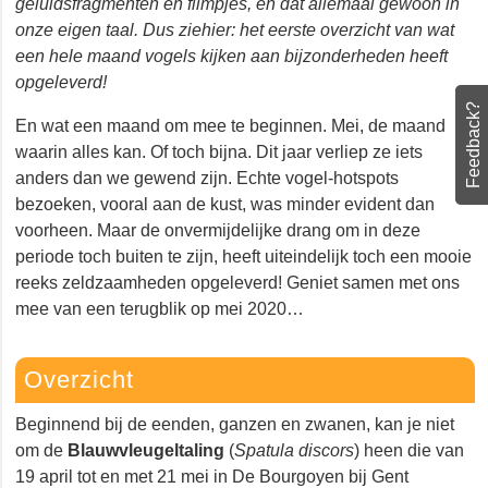
geluidsfragmenten en filmpjes, en dat allemaal gewoon in
onze eigen taal. Dus ziehier: het eerste overzicht van wat een
hele maand vogels kijken aan bijzonderheden heeft
opgeleverd!
Feedback?
En wat een maand om mee te beginnen. Mei, de maand
waarin alles kan. Of toch bijna. Dit jaar verliep ze iets
anders dan we gewend zijn. Echte vogel-hotspots
bezoeken, vooral aan de kust, was minder evident dan
voorheen. Maar de onvermijdelijke drang om in deze
periode toch buiten te zijn, heeft uiteindelijk toch een
mooie reeks zeldzaamheden opgeleverd! Geniet samen
met ons mee van een terugblik op mei 2020…
Overzicht
Beginnend bij de eenden, ganzen en zwanen, kan je niet
om de
Blauwvleugeltaling
(
Spatula discors
) heen die
van 19 april tot en met 21 mei in De Bourgoyen bij Gent