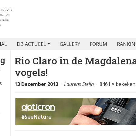
NAL
DB ACTUEEL
GALLERY
FORUM
RANKIN
Rio Claro in de Magdalena
og
a
vogels!
s
13 December 2013
·
Laurens Steijn
· 8461 × bekeken
n