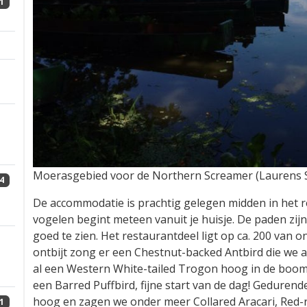
1
Moerasgebied voor de Northern Screamer (Laurens St
4
De accommodatie is prachtig gelegen midden in het r
vogelen begint meteen vanuit je huisje. De paden zij
goed te zien. Het restaurantdeel ligt op ca. 200 van 
ontbijt zong er een Chestnut-backed Antbird die we al 
al een Western White-tailed Trogon hoog in de boom
een Barred Puffbird, fijne start van de dag! Gedurend
hoog en zagen we onder meer Collared Aracari, Re
1