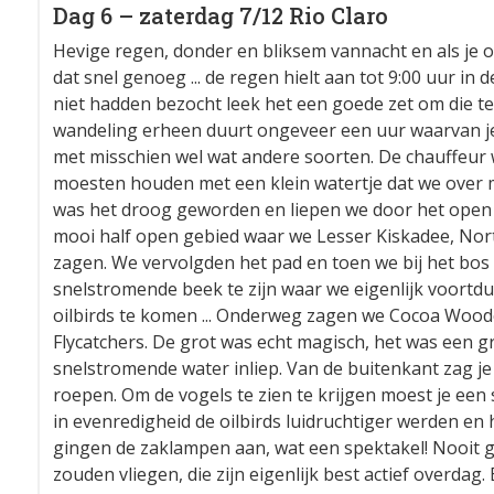
Dag 6 – zaterdag 7/12 Rio Claro
Hevige regen, donder en bliksem vannacht en als je o
dat snel genoeg ... de regen hielt aan tot 9:00 uur in
niet hadden bezocht leek het een goede zet om die t
wandeling erheen duurt ongeveer een uur waarvan j
met misschien wel wat andere soorten. De chauffeur
moesten houden met een klein watertje dat we over 
was het droog geworden en liepen we door het open v
mooi half open gebied waar we Lesser Kiskadee, No
zagen. We vervolgden het pad en toen we bij het bo
snelstromende beek te zijn waar we eigenlijk voort
oilbirds te komen ... Onderweg zagen we Cocoa Wood
Flycatchers. De grot was echt magisch, het was een 
snelstromende water inliep. Van de buitenkant zag je 
roepen. Om de vogels te zien te krijgen moest je een
in evenredigheid de oilbirds luidruchtiger werden en h
gingen de zaklampen aan, wat een spektakel! Nooit ge
zouden vliegen, die zijn eigenlijk best actief overda