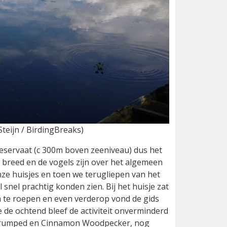
eijn / BirdingBreaks)
eservaat (c 300m boven zeeniveau) dus het
n breed en de vogels zijn over het algemeen
onze huisjes en toen we terugliepen van het
snel prachtig konden zien. Bij het huisje zat
 te roepen en even verderop vond de gids
e de ochtend bleef de activiteit onverminderd
d-rumped en Cinnamon Woodpecker, nog