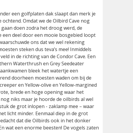
nder een golfplaten dak slaapt dan merk je
 de ochtend. Omdat we de Oilbird Cave nog
e gaan doen zodra het droog werd, de
e een deel door een mooie bosgebied loopt
 waarschuwde ons dat we wel rekening
moesten steken dus teva’s mee! Inmiddels
eld in de richting van de Condor Cave. Een
rthern Waterthrush en Grey Seedeater
s aankwamen bleek het watertje een
durend doorheen moesten waden om bij de
creeper en Yellow-olive en Yellow-margined
grote, brede en hoge opening waar het
nog niks maar je hoorde de oilbirds al wel
 stuk de grot inlopen - zaklamp mee – waar
et licht minder. Eenmaal diep in de grot
dacht dat die Oilbirds ook in het donker
g. En wat een enorme beesten! De vogels zaten