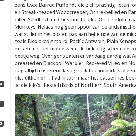
eens twee Barred Puffbirds die zich prachtig lieten 
en Streak-headed Woodcreeper, Ochre-bellied en Pan
billed Seedfinch en Chestnut-headed Oropendola ma
Monkeys. Helaas nog geen spoor van de endemische 
wat stiller in het bos en pas aan het einde van de m
zoals Bicolored Antbird, Pacific Antwren, Plain Xeno
maken met het mooie weer, de hele dag scheen de zon 
beetje weg. Overigens zaten er vandaag aardig wat 
breasted en Blackpoll Warbler, Red-eyed Vireo en No
nog altijd frusterend lastig en ik heb inmiddels al e
niet uitkomen ... had ik toch maar het passerines 
4
ja, die kilo’s…Restall (Birds of Northern South America
1
2