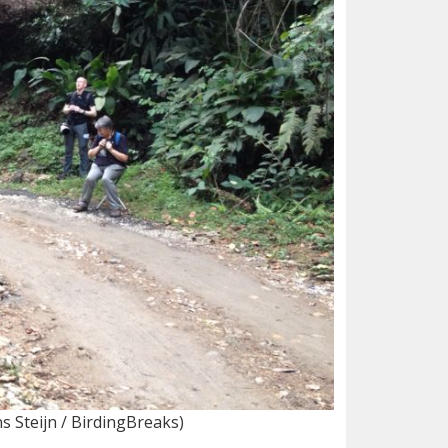
 Steijn / BirdingBreaks)