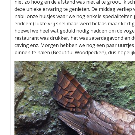
niet zo hoog en de afstand was niet al te groot, ik s
deze unieke ervaring te genieten. De middag verliep w
nabij onze huisjes waar we nog enkele specialiteiten 
endeem) lukte vrij snel maar werd helaas maar kort g
hoewel we heel wat geduld nodig hadden om de vogel g
restaurant was drukker, het was zaterdagavond en du
caving enz. Morgen hebben we nog een paar uurtjes
binnen te halen (Beautiful Woodpecker!), dus hopelij