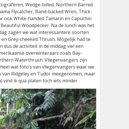
fotograferen, Wedge-billed, Northern Barred
ama Flycatcher, Band-backed Wren, Thick-
ar ook White-handed Tamarin en Capuchin
Beautiful Woodpecker. Na de lunch was het
iddag zagen we wat interessantere soorten
ps en Grey-cheeked Thrush. Mogelijk had te
dus de activiteit in de middag viel een
Amerikaanse overwinteraars zoals Bay-
rthern Waterthrush. Vliegenvangers zijn
en heel wat foto’s van vliegenvangers waar we
boek van Ridgeley en Tudor meegenomen, maar
) vind ik qua platen toch iets minder.