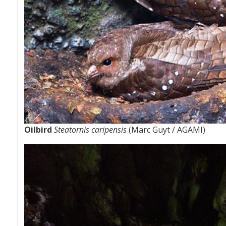
Oilbird
Steatornis caripensis
(Marc Guyt / AGAMI)