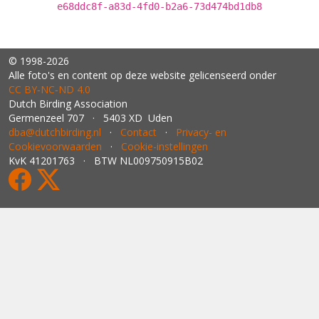
e68ddc8f-a83d-4fd0-b2a6-73d474bd1db8
© 1998-2026
Alle foto's en content op deze website gelicenseerd onder
CC BY‑NC‑ND 4.0
Dutch Birding Association
Germenzeel 707 · 5403 XD Uden
dba@dutchbirding.nl
·
Contact
·
Privacy- en
Cookievoorwaarden
·
Cookie-instellingen
KvK 41201763 · BTW NL009750915B02