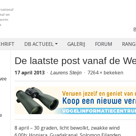
CHRIFT
DB ACTUEEL
GALERIJ
FORUM
RANG
De laatste post vanaf de 
e
Odyssey
wee
17 april 2013
·
Laurens Steijn
· 7264 × bekeken
e