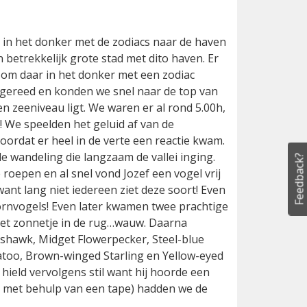
, in het donker met de zodiacs naar de haven
 betrekkelijk grote stad met dito haven. Er
 om daar in het donker met een zodiac
l gereed en konden we snel naar de top van
 zeeniveau ligt. We waren er al rond 5.00h,
! We speelden het geluid af van de
Feedback?
ordat er heel in de verte een reactie kwam.
e wandeling die langzaam de vallei inging.
roepen en al snel vond Jozef een vogel vrij
ant lang niet iedereen ziet deze soort! Even
ornvogels! Even later kwamen twee prachtige
 het zonnetje in de rug…wauw. Daarna
shawk, Midget Flowerpecker, Steel-blue
katoo, Brown-winged Starling en Yellow-eyed
 hield vervolgens stil want hij hoorde een