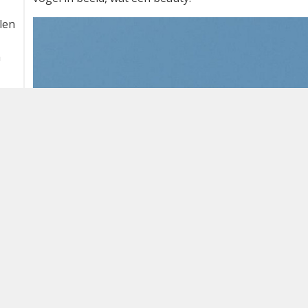
Ultramarine Kingfisher roepen. Binnen 5 minuten (e
vogel in beeld, wat een beauty!
len
a
ch
s,
2
1