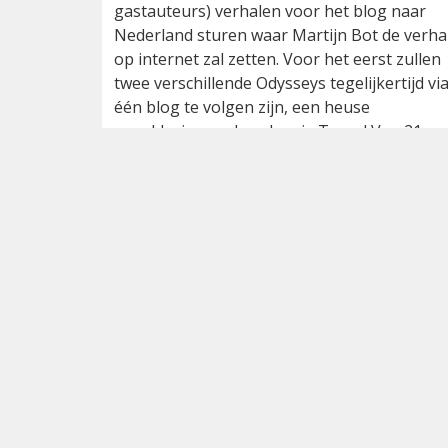
gastauteurs) verhalen voor het blog naar
Nederland sturen waar Martijn Bot de verha
op internet zal zetten. Voor het eerst zullen
twee verschillende Odysseys tegelijkertijd vi
één blog te volgen zijn, een heuse
wereldprimeur door Inezia Tours! Van 21
maart (begin van de Atlantic Odyssey) tot 21
mei (einde van de Pacific Odyssey) op de Dut
Birding site: Atlantic vs. Pacific: twee Odyssey
één blog
2011
Klaar voor de start
20 maart 2011
2 Odysseys
20 maart 2011
De eerste dagen van team