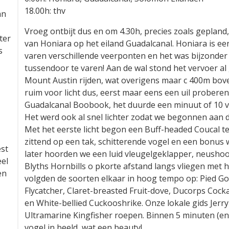
8 april – 30 graden, licht bewolkt, zwakke wind
an
6.00h: Honiara, Guadalcanal, Solomon Eilanden
18.00h: thv
eter
Vroeg ontbijt dus en om 4.30h, precies zoals gepland
s
van Honiara op het eiland Guadalcanal. Honiara is een
varen verschillende veerponten en het was bijzonder
tussendoor te varen! Aan de wal stond het vervoer a
Mount Austin rijden, wat overigens maar c 400m boven
ruim voor licht dus, eerst maar eens een uil proberen
Guadalcanal Boobook, het duurde een minuut of 10 vo
Het werd ook al snel lichter zodat we begonnen aan d
Met het eerste licht begon een Buff-headed Coucal te 
est
zittend op een tak, schitterende vogel en een bonus w
eel
later hoorden we een luid vleugelgeklapper, neusho
en
Blyths Hornbills o pkorte afstand langs vliegen met
volgden de soorten elkaar in hoog tempo op: Pied Go
Flycatcher, Claret-breasted Fruit-dove, Ducorps Coc
en White-bellied Cuckooshrike. Onze lokale gids Jerry