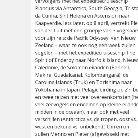
vervolgens met het expeditiecruiseschip
Plancius via Antarctica, South Georgia, Trist
da Cunha, Sint Helena en Ascension naar
Kaapverdië. Iets later, op 8 april, vertrekt Pi
van der Luit met een groepje van 3 vogelaar
voor zijn reis: de Pacific Odyssey. Van Nieuw
Zeeland – waar ze ook nog een week zullen
vogelen – met het expeditiecruiseschip The
Spirit of Enderby naar Norfolk Island, Nieuw
Caledonië, de Solomon eilanden (Rennell,
Makira, Guadalcanal, Kolombangara), de
Caroline Islands (Truk) en Torishima naar
Yokohama in Japan. Pelagic birding op z'n b
en twee reizen met veel overeenkomsten (h
veel zeevogels en endemen op kleine eiland
midden in de oceaan), maar ook met veel
verschillen (Antarctica vs. de tropen, oost vs.
west en bekend vs. onbekend.) Om en om
zullen Menno en Pieter (afgewisseld met