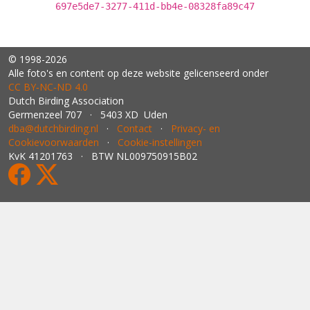
697e5de7-3277-411d-bb4e-08328fa89c47
© 1998-2026
Alle foto's en content op deze website gelicenseerd onder
CC BY‑NC‑ND 4.0
Dutch Birding Association
Germenzeel 707 · 5403 XD Uden
dba@dutchbirding.nl
·
Contact
·
Privacy- en
Cookievoorwaarden
·
Cookie-instellingen
KvK 41201763 · BTW NL009750915B02