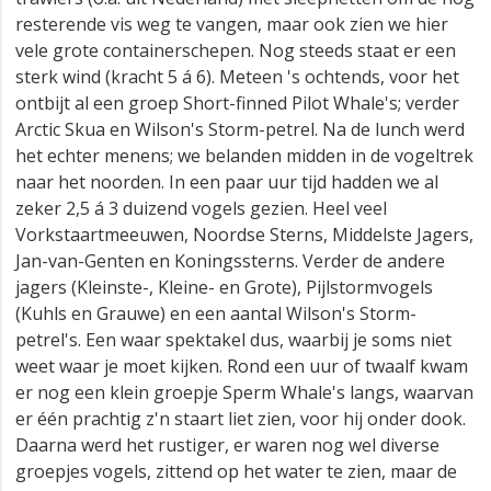
resterende vis weg te vangen, maar ook zien we hier
vele grote containerschepen. Nog steeds staat er een
sterk wind (kracht 5 á 6). Meteen 's ochtends, voor het
ontbijt al een groep Short-finned Pilot Whale's; verder
Arctic Skua en Wilson's Storm-petrel. Na de lunch werd
het echter menens; we belanden midden in de vogeltrek
naar het noorden. In een paar uur tijd hadden we al
zeker 2,5 á 3 duizend vogels gezien. Heel veel
Vorkstaartmeeuwen, Noordse Sterns, Middelste Jagers,
Jan-van-Genten en Koningssterns. Verder de andere
jagers (Kleinste-, Kleine- en Grote), Pijlstormvogels
(Kuhls en Grauwe) en een aantal Wilson's Storm-
petrel's. Een waar spektakel dus, waarbij je soms niet
weet waar je moet kijken. Rond een uur of twaalf kwam
er nog een klein groepje Sperm Whale's langs, waarvan
er één prachtig z'n staart liet zien, voor hij onder dook.
Daarna werd het rustiger, er waren nog wel diverse
groepjes vogels, zittend op het water te zien, maar de