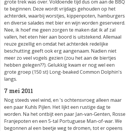
grote trek was over. Voldoende tijd dus om aan de BBQ
te beginnen. Deze wordt vrijdags gehouden op het
achterdek, waarbij worstjes, kippenpoten, hamburgers
en diverse salades met bier en wijn worden geserveerd.
Nee, ik hoef me geen zorgen te maken dat ik af zal
vallen, het eten hier aan boord is uitstekend. Allemaal
reuze gezellig en omdat het achterdek redelijke
beschutting geeft ook erg aangenaam. Nadien niet
meer zo veel vogels gezien (zou het aan de biertjes
hebben gelegen??). Gelukkig kwam er nog wel een
grote groep (150 st) Long-beaked Common Dolphin's
langs.
7 mei 2011
Nog steeds veel wind, en 's ochtensvroeg alleen maar
een paar Kuhls Pijlen. Het lijkt een rustige dag te
worden. Na het ontbijt een paar Jan-van-Genten, Rosse
Franjepoten en een 5-tal Portuguese Man-of-war. We
begonnen al een beetje weg te dromen, tot er opeens