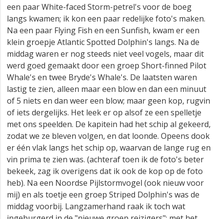
een paar White-faced Storm-petrel's voor de boeg
langs kwamen; ik kon een paar redelijke foto's maken.
Na een paar Flying Fish en een Sunfish, kwam er een
klein groepje Atlantic Spotted Dolphin's langs. Na de
middag waren er nog steeds niet veel vogels, maar dit
werd goed gemaakt door een groep Short-finned Pilot
Whale's en twee Bryde's Whale's. De laatsten waren
lastig te zien, alleen maar een blow en dan een minuut
of 5 niets en dan weer een blow; maar geen kop, rugvin
of iets dergelijks. Het leek er op alsof ze een spelletje
met ons speelden. De kapitein had het schip al gekeerd,
zodat we ze bleven volgen, en dat loonde. Opeens dook
er één vlak langs het schip op, waarvan de lange rug en
vin prima te zien was. (achteraf toen ik de foto's beter
bekeek, zag ik overigens dat ik ook de kop op de foto
heb). Na een Noordse Pijlstormvogel (ook nieuw voor
mij) en als toetje een groep Striped Dolphin's was de
middag voorbij. Langzamerhand raak ik toch wat
ingeburgerd in de "nieuwe groep reizigers"; met het