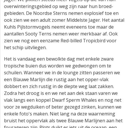
overwinteringsgebied op weg zijn naar hun broed-
gebieden. De Noordse Sterns nemen explosief toe en
ook zien we een adult zomer Middelste Jager. Het aantal
Kuhls Pijlstormvogels neemt eveneens toe maar de
aantallen Sooty Terns nemen weer merkbaar af. Ook
zien we nog een eenzame Red-billed Tropicbird voor
het schip uitvliegen.
Het is vandaag een bewolkte dag met enkele zware
tropische buien dus worden we gedwongen om te
schuilen. Wanneer we in de lounge zitten passeren we
een Blauwe Marlijn die rustig aan het opper-vlak
dobbert en zich rustig in de diepte weg laat zakken.
Zodra het droog is en we net aan dek staan varen we
vlak langs een koppel Dwarf Sperm Whales en nog net
voor ze wegduiken of beter gezegd zinken, kunnen we
enkele foto's maken. Niet lang na deze waarneming
bruist het oppervlak als twee Blauwe Marlijnen aan het
fourageren zijn. Plots duikt er iets uit de oceaan, een