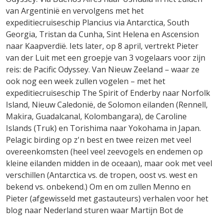
van Argentinië en vervolgens met het
expeditiecruiseschip Plancius via Antarctica, South
Georgia, Tristan da Cunha, Sint Helena en Ascension
naar Kaapverdië. Iets later, op 8 april, vertrekt Pieter
van der Luit met een groepje van 3 vogelaars voor zijn
reis: de Pacific Odyssey. Van Nieuw Zeeland – waar ze
ook nog een week zullen vogelen – met het
expeditiecruiseschip The Spirit of Enderby naar Norfolk
Island, Nieuw Caledonië, de Solomon eilanden (Rennell,
Makira, Guadalcanal, Kolombangara), de Caroline
Islands (Truk) en Torishima naar Yokohama in Japan.
Pelagic birding op z'n best en twee reizen met veel
overeenkomsten (heel veel zeevogels en endemen op
kleine eilanden midden in de oceaan), maar ook met veel
verschillen (Antarctica vs. de tropen, oost vs. west en
bekend vs. onbekend.) Om en om zullen Menno en
Pieter (afgewisseld met gastauteurs) verhalen voor het
blog naar Nederland sturen waar Martijn Bot de