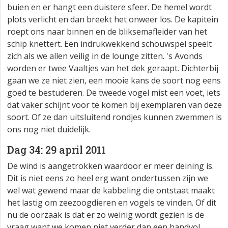
buien en er hangt een duistere sfeer. De hemel wordt
plots verlicht en dan breekt het onweer los. De kapitein
roept ons naar binnen en de bliksemafleider van het
schip knettert. Een indrukwekkend schouwspel speelt
zich als we allen veilig in de lounge zitten. 's Avonds
worden er twee Vaaltjes van het dek geraapt. Dichterbij
gaan we ze niet zien, een mooie kans de soort nog eens
goed te bestuderen. De tweede vogel mist een voet, iets
dat vaker schijnt voor te komen bij exemplaren van deze
soort. Of ze dan uitsluitend rondjes kunnen zwemmen is
ons nog niet duidelijk.
Dag 34: 29 april 2011
De wind is aangetrokken waardoor er meer deining is.
Dit is niet eens zo heel erg want ondertussen zijn we
wel wat gewend maar de kabbeling die ontstaat maakt
het lastig om zeezoogdieren en vogels te vinden. Of dit
nu de oorzaak is dat er zo weinig wordt gezien is de
vraag want we komen niet verder dan een handvol