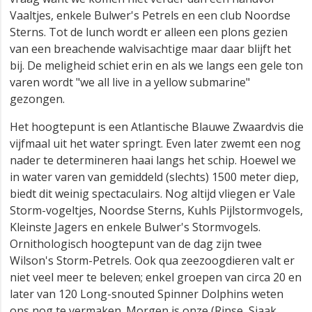
Vaaltjes, enkele Bulwer's Petrels en een club Noordse
Sterns. Tot de lunch wordt er alleen een plons gezien
van een breachende walvisachtige maar daar blijft het
bij. De meligheid schiet erin en als we langs een gele ton
varen wordt "we all live in a yellow submarine"
gezongen.
Het hoogtepunt is een Atlantische Blauwe Zwaardvis die
vijfmaal uit het water springt. Even later zwemt een nog
nader te determineren haai langs het schip. Hoewel we
in water varen van gemiddeld (slechts) 1500 meter diep,
biedt dit weinig spectaculairs. Nog altijd vliegen er Vale
Storm-vogeltjes, Noordse Sterns, Kuhls Pijlstormvogels,
Kleinste Jagers en enkele Bulwer's Stormvogels.
Ornithologisch hoogtepunt van de dag zijn twee
Wilson's Storm-Petrels. Ook qua zeezoogdieren valt er
niet veel meer te beleven; enkel groepen van circa 20 en
later van 120 Long-snouted Spinner Dolphins weten
ons nog te vermaken. Morgen is onze (Rinse, Sjaak,