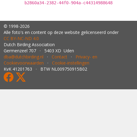
b2860a34-2382-44f0-904a-c44314988648
© 1998-2026
Alle foto's en content op deze website gelicenseerd onder
CC BY‑NC‑ND 4.0
Dutch Birding Association
Germenzeel 707 · 5403 XD Uden
dba@dutchbirding.nl
·
Contact
·
Privacy- en
Cookievoorwaarden
·
Cookie-instellingen
KvK 41201763 · BTW NL009750915B02