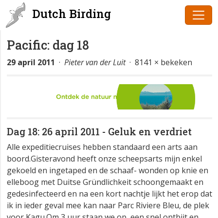
Dutch Birding
Pacific: dag 18
29 april 2011
·
Pieter van der Luit
· 8141 × bekeken
Dag 18: 26 april 2011 - Geluk en verdriet
Alle expeditiecruises hebben standaard een arts aan
boord.Gisteravond heeft onze scheepsarts mijn enkel
gekoeld en ingetaped en de schaaf- wonden op knie en
elleboog met Duitse Gründlichkeit schoongemaakt en
gedesinfecteerd en na een kort nachtje lijkt het erop dat
ik in ieder geval mee kan naar Parc Riviere Bleu, de plek
voor Kagu.Om 3 uur staan we op, een snel ontbijt en