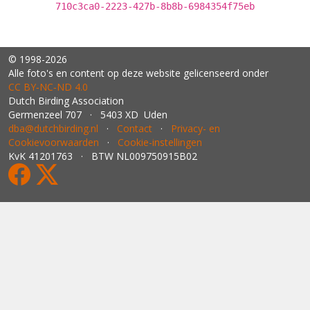
710c3ca0-2223-427b-8b8b-6984354f75eb
© 1998-2026
Alle foto's en content op deze website gelicenseerd onder
CC BY‑NC‑ND 4.0
Dutch Birding Association
Germenzeel 707 · 5403 XD Uden
dba@dutchbirding.nl
·
Contact
·
Privacy- en
Cookievoorwaarden
·
Cookie-instellingen
KvK 41201763 · BTW NL009750915B02