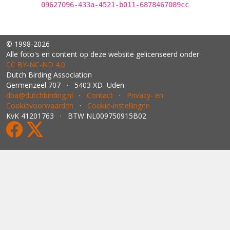
09627096-433a-4521-b011-6878467089cc
© 1998-2026
Alle foto's en content op deze website gelicenseerd onder
CC BY‑NC‑ND 4.0
Dutch Birding Association
Germenzeel 707 · 5403 XD Uden
dba@dutchbirding.nl
·
Contact
·
Privacy- en
Cookievoorwaarden
·
Cookie-instellingen
KvK 41201763 · BTW NL009750915B02