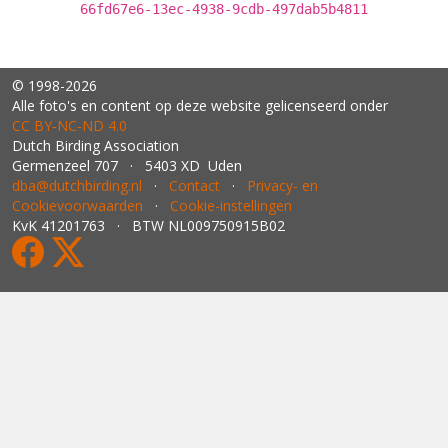
66fd67e6-13ec-4938-9cdb-497dab5b4811
© 1998-2026
Alle foto's en content op deze website gelicenseerd onder
CC BY‑NC‑ND 4.0
Dutch Birding Association
Germenzeel 707 · 5403 XD Uden
dba@dutchbirding.nl
·
Contact
·
Privacy- en
Cookievoorwaarden
·
Cookie-instellingen
KvK 41201763 · BTW NL009750915B02