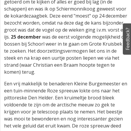
getoerd om te kijken of alles er goed bij lag (in de
schappen) en was ik op Schiermonnikoog geweest voor
de kokardezaagbek. Deze eend "moest" op 24 december
bezocht worden, omdat na deze dag de kans bijzonder
groot was dat de vogel op de wieken ging i.v.m. vorst en
Feedback?
ijs.
25 december
was de eerst volgende mogelijkheid de
bossen bij Schoorl weer in te gaan om Grote Kruisbek
te zoeken. Het doorzettingsvermogen liet ons in de
steek en na krap een uurtje posten liepen we via het
strand (waar Christian een Braam hoopte tegen te
komen) terug.
Een vrij makkelijk te benaderen Kleine Burgemeester en
een tuin-minnende Roze spreeuw lokte ons naar het
pittoreske Den Helder. Een kruimeltje brood bleek
voldoende te zijn om de arctische meeuw zo gek te
krijgen voor je telescoop plaats te nemen. Het beestje
was mooi te bewonderen en nog interessanter gezien
het vele geluid dat eruit kwam. De roze spreeuw deed