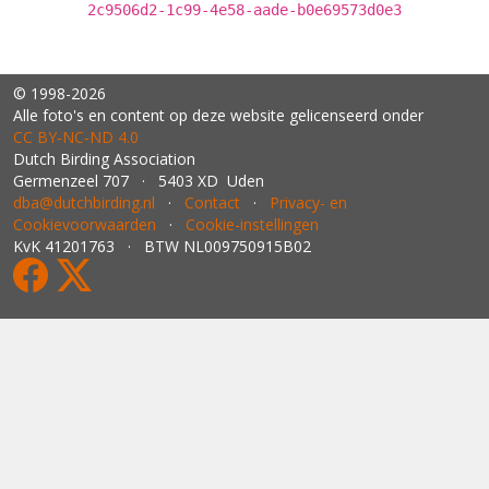
2c9506d2-1c99-4e58-aade-b0e69573d0e3
© 1998-2026
Alle foto's en content op deze website gelicenseerd onder
CC BY‑NC‑ND 4.0
Dutch Birding Association
Germenzeel 707 · 5403 XD Uden
dba@dutchbirding.nl
·
Contact
·
Privacy- en
Cookievoorwaarden
·
Cookie-instellingen
KvK 41201763 · BTW NL009750915B02