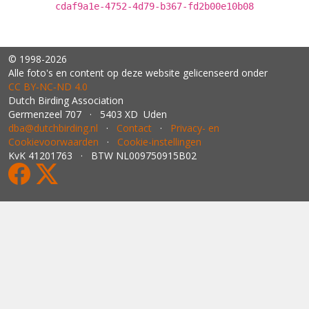
cdaf9a1e-4752-4d79-b367-fd2b00e10b08
© 1998-2026
Alle foto's en content op deze website gelicenseerd onder
CC BY‑NC‑ND 4.0
Dutch Birding Association
Germenzeel 707 · 5403 XD Uden
dba@dutchbirding.nl
·
Contact
·
Privacy- en
Cookievoorwaarden
·
Cookie-instellingen
KvK 41201763 · BTW NL009750915B02