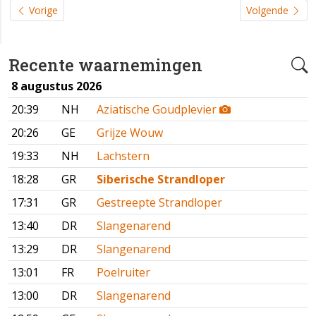
Vorige
Volgende
Recente waarnemingen
8 augustus 2026
20:39
NH
Aziatische Goudplevier
20:26
GE
Grijze Wouw
19:33
NH
Lachstern
18:28
GR
Siberische Strandloper
17:31
GR
Gestreepte Strandloper
13:40
DR
Slangenarend
13:29
DR
Slangenarend
13:01
FR
Poelruiter
13:00
DR
Slangenarend