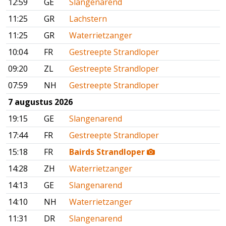
12:59
GE
Slangenarend
11:25
GR
Lachstern
11:25
GR
Waterrietzanger
10:04
FR
Gestreepte Strandloper
09:20
ZL
Gestreepte Strandloper
07:59
NH
Gestreepte Strandloper
7 augustus 2026
19:15
GE
Slangenarend
17:44
FR
Gestreepte Strandloper
15:18
FR
Bairds Strandloper
14:28
ZH
Waterrietzanger
14:13
GE
Slangenarend
14:10
NH
Waterrietzanger
11:31
DR
Slangenarend