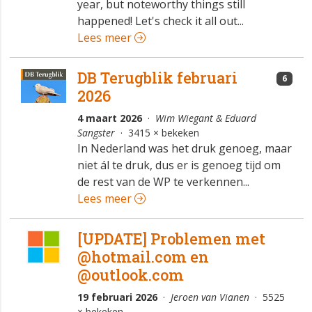
year, but noteworthy things still
happened! Let's check it all out...
Lees meer
DB Terugblik februari
6
2026
4 maart 2026
·
Wim Wiegant & Eduard
Sangster
· 3415 × bekeken
In Nederland was het druk genoeg, maar
niet ál te druk, dus er is genoeg tijd om
de rest van de WP te verkennen...
Lees meer
[UPDATE] Problemen met
@hotmail.com en
@outlook.com
19 februari 2026
·
Jeroen van Vianen
· 5525
× bekeken