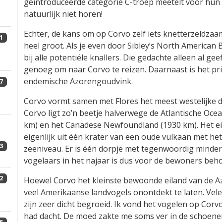
geïntroduceerde categorie C-troep meetelt voor hun lij
natuurlijk niet horen! 😉
Echter, de kans om op Corvo zelf iets knetterzeldza
1
heel groot. Als je even door Sibley’s North American
bij alle potentiële knallers. Die gedachte alleen al g
genoeg om naar Corvo te reizen. Daarnaast is het p
endemische Azorengoudvink.
7
Corvo vormt samen met Flores het meest westelijke d
Corvo ligt zo’n beetje halverwege de Atlantische Oce
km) en het Canadese Newfoundland (1930 km). Het eil
eigenlijk uit één krater van een oude vulkaan met h
3
zeeniveau. Er is één dorpje met tegenwoordig minder 
vogelaars in het najaar is dus voor de bewoners beho
2
Hoewel Corvo het kleinste bewoonde eiland van de Az
veel Amerikaanse landvogels onontdekt te laten. Vel
zijn zeer dicht begroeid. Ik vond het vogelen op Corvo 
had dacht. De moed zakte me soms ver in de schoenen