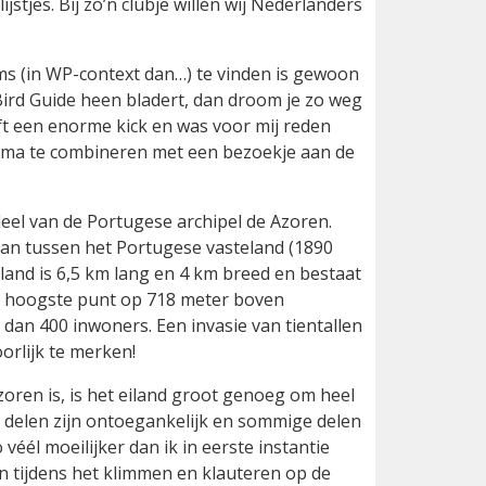
stjes. Bij zo’n clubje willen wij Nederlanders
ams (in WP-context dan…) te vinden is gewoon
 Bird Guide heen bladert, dan droom je zo weg
eeft een enorme kick en was voor mij reden
rima te combineren met een bezoekje aan de
eel van de Portugese archipel de Azoren.
aan tussen het Portugese vasteland (1890
and is 6,5 km lang en 4 km breed en bestaat
et hoogste punt op 718 meter boven
dan 400 inwoners. Een invasie van tientallen
orlijk te merken!
oren is, is het eiland groot genoeg om heel
e delen zijn ontoegankelijk en sommige delen
véél moeilijker dan ik in eerste instantie
 tijdens het klimmen en klauteren op de