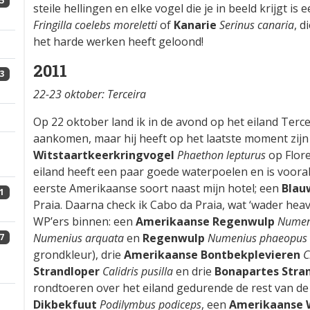
5
steile hellingen en elke vogel die je in beeld krijgt is 
Fringilla coelebs moreletti
of
Kanarie
Serinus canaria
, d
het harde werken heeft geloond!
2011
3
22-23 oktober: Terceira
Op 22 oktober land ik in de avond op het eiland Tercei
aankomen, maar hij heeft op het laatste moment zij
Witstaartkeerkringvogel
Phaethon lepturus
op Flore
eiland heeft een paar goede waterpoelen en is vooral 
eerste Amerikaanse soort naast mijn hotel; een
Blau
1
Praia. Daarna check ik Cabo da Praia, wat ‘wader heav
WP’ers binnen: een
Amerikaanse Regenwulp
Numen
Numenius arquata
en
Regenwulp
Numenius phaeopus
7
grondkleur), drie
Amerikaanse Bontbekplevieren
C
Strandloper
Calidris pusilla
en drie
Bonapartes Stra
rondtoeren over het eiland gedurende de rest van de 
Dikbekfuut
Podilymbus podiceps
, een
Amerikaanse 