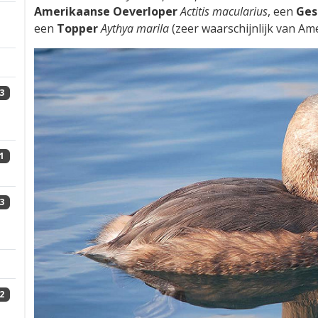
Amerikaanse Oeverloper
Actitis macularius
, een
Ges
een
Topper
Aythya marila
(zeer waarschijnlijk van Am
3
1
3
2