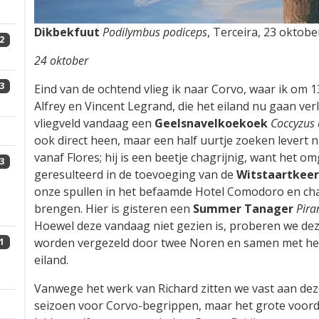
Dikbekfuut
Podilymbus podiceps
, Terceira, 23 oktobe
2
24 oktober
3
Eind van de ochtend vlieg ik naar Corvo, waar ik om
Alfrey en Vincent Legrand, die het eiland nu gaan ver
vliegveld vandaag een
Geelsnavelkoekoek
Coccyzus
ook direct heen, maar een half uurtje zoeken levert ni
vanaf Flores; hij is een beetje chagrijnig, want het o
3
geresulteerd in de toevoeging van de
Witstaartkeer
onze spullen in het befaamde Hotel Comodoro en cha
brengen. Hier is gisteren een
Summer Tanager
Pira
Hoewel deze vandaag niet gezien is, proberen we de
worden vergezeld door twee Noren en samen met hen 
1
eiland.
Vanwege het werk van Richard zitten we vast aan deze 
seizoen voor Corvo-begrippen, maar het grote voordeel