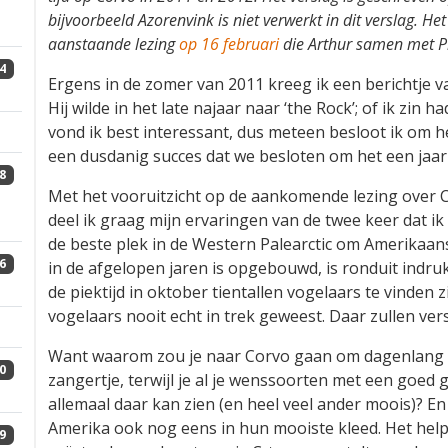
bijvoorbeeld Azorenvink is niet verwerkt in dit verslag. Het
aanstaande lezing
op 16 februari
die Arthur samen met Pi
4
Ergens in de zomer van 2011 kreeg ik een berichtje 
Hij wilde in het late najaar naar ‘the Rock’; of ik zi
vond ik best interessant, dus meteen besloot ik om h
een dusdanig succes dat we besloten om het een jaar
8
Met het vooruitzicht op de aankomende lezing over 
deel ik graag mijn ervaringen van de twee keer dat ik
de beste plek in de Western Palearctic om Amerikaanse
6
in de afgelopen jaren is opgebouwd, is ronduit indruk
de piektijd in oktober tientallen vogelaars te vinden
vogelaars nooit echt in trek geweest. Daar zullen ver
Want waarom zou je naar Corvo gaan om dagenlang 
0
zangertje, terwijl je al je wenssoorten met een goe
allemaal daar kan zien (en heel veel ander moois)? En 
Amerika ook nog eens in hun mooiste kleed. Het helpt 
9