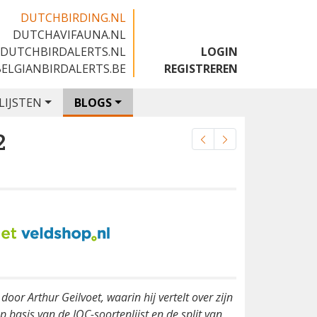
DUTCHBIRDING.NL
DUTCHAVIFAUNA.NL
🇬🇧
DUTCHBIRDALERTS.NL
LOGIN
BELGIANBIRDALERTS.BE
REGISTREREN
LIJSTEN
BLOGS
2
oor Arthur Geilvoet, waarin hij vertelt over zijn
p basis van de IOC-soortenlijst en de split van