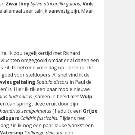
een
Zwartkop
Sylvia atricapilla gularis
,
Vink
ie allemaal zeer talrijk aanwezig zijn. Maar
ra. Ik zou tegelijkertijd met Richard
n vluchten omgegooid omdat er al dagen een
s zit. Ik heb een volle dag op Terceira. Dit
goed voor steltlopers. Al snel vind ik de
wvleugeltaling
Spatula discors
in Paul de
en’ is. Hier ik tik een paar mooie nieuwe
ius hudsonicus
(samen in beeld met
Wulp
en dan springt deze eruit door zijn
haradrius semipalmatus
(1 adult), een
Grijze
ndlopers
Calidris fuscicollis
. Tijdens het
dag zie ik nog een paar leuke ‘yanks’: een
Watersnip
Gallinago delicata
, een