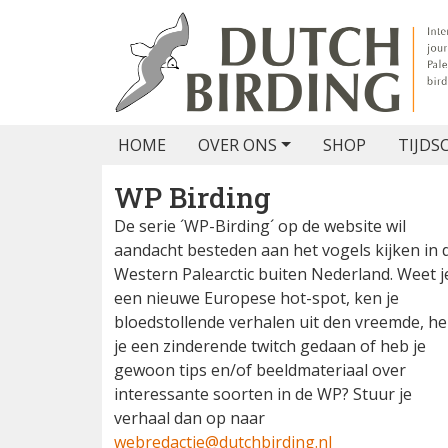
HOME
OVER ONS
SHOP
TIJDS
WP Birding
De serie ´WP-Birding´ op de website wil
aandacht besteden aan het vogels kijken in 
Western Palearctic buiten Nederland. Weet j
een nieuwe Europese hot-spot, ken je
bloedstollende verhalen uit den vreemde, h
je een zinderende twitch gedaan of heb je
gewoon tips en/of beeldmateriaal over
interessante soorten in de WP? Stuur je
verhaal dan op naar
webredactie@dutchbirding.nl