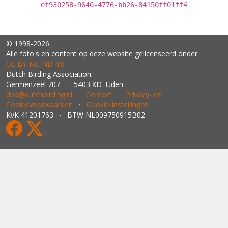
ef930258-9640-4776-bb26-84150ff01ff4
© 1998-2026
Alle foto's en content op deze website gelicenseerd onder
CC BY‑NC‑ND 4.0
Dutch Birding Association
Germenzeel 707 · 5403 XD Uden
dba@dutchbirding.nl
·
Contact
·
Privacy- en
Cookievoorwaarden
·
Cookie-instellingen
KvK 41201763 · BTW NL009750915B02