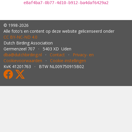
e8af4ba7-0b77-4d10-b912-ba4daf6429a2
© 1998-2026
Alle foto's en content op deze website gelicenseerd onder
CC BY‑NC‑ND 4.0
Dutch Birding Association
Germenzeel 707 · 5403 XD Uden
dba@dutchbirding.nl
·
Contact
·
Privacy- en
Cookievoorwaarden
·
Cookie-instellingen
KvK 41201763 · BTW NL009750915B02