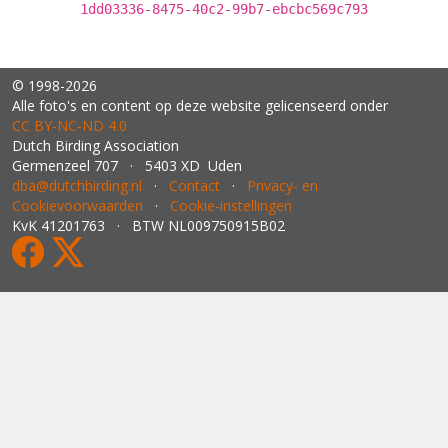
1dd03336-8475-40c2-99b7-ebcbc569c793
© 1998-2026
Alle foto's en content op deze website gelicenseerd onder
CC BY‑NC‑ND 4.0
Dutch Birding Association
Germenzeel 707 · 5403 XD Uden
dba@dutchbirding.nl
·
Contact
·
Privacy- en
Cookievoorwaarden
·
Cookie-instellingen
KvK 41201763 · BTW NL009750915B02