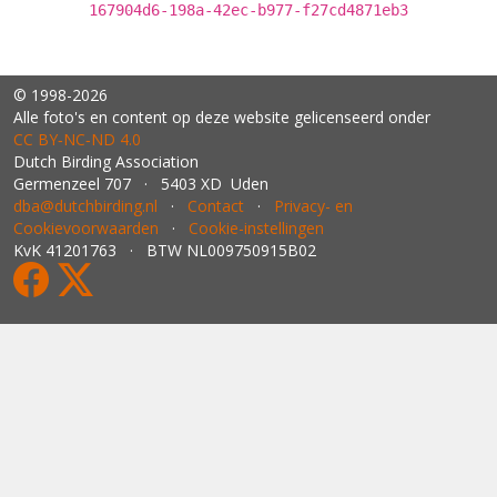
167904d6-198a-42ec-b977-f27cd4871eb3
© 1998-2026
Alle foto's en content op deze website gelicenseerd onder
CC BY‑NC‑ND 4.0
Dutch Birding Association
Germenzeel 707 · 5403 XD Uden
dba@dutchbirding.nl
·
Contact
·
Privacy- en
Cookievoorwaarden
·
Cookie-instellingen
KvK 41201763 · BTW NL009750915B02