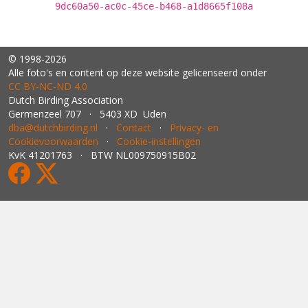
9dc60a50-ac0c-45ce-b468-a1d8665f108a
© 1998-2026
Alle foto's en content op deze website gelicenseerd onder
CC BY‑NC‑ND 4.0
Dutch Birding Association
Germenzeel 707 · 5403 XD Uden
dba@dutchbirding.nl
·
Contact
·
Privacy- en
Cookievoorwaarden
·
Cookie-instellingen
KvK 41201763 · BTW NL009750915B02