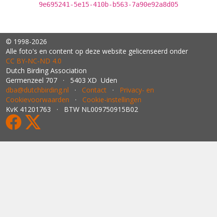
9e695241-5e15-410b-b563-7a90e92a8d05
© 1998-2026
Alle foto's en content op deze website gelicenseerd onder
CC BY‑NC‑ND 4.0
Dutch Birding Association
Germenzeel 707 · 5403 XD Uden
dba@dutchbirding.nl
·
Contact
·
Privacy- en
Cookievoorwaarden
·
Cookie-instellingen
KvK 41201763 · BTW NL009750915B02