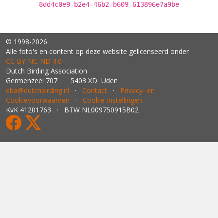
8dd4c0e9-b2e4-46b2-b609-613896e7a9be
© 1998-2026
Alle foto's en content op deze website gelicenseerd onder
CC BY‑NC‑ND 4.0
Dutch Birding Association
Germenzeel 707 · 5403 XD Uden
dba@dutchbirding.nl
·
Contact
·
Privacy- en
Cookievoorwaarden
·
Cookie-instellingen
KvK 41201763 · BTW NL009750915B02