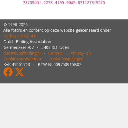
73739d5f-2278-4f95-90d9-8711273f95f5
© 1998-2026
Alle foto's en content op deze website gelicenseerd onder
CC BY‑NC‑ND 4.0
Dutch Birding Association
Germenzeel 707 · 5403 XD Uden
dba@dutchbirding.nl
·
Contact
·
Privacy- en
Cookievoorwaarden
·
Cookie-instellingen
KvK 41201763 · BTW NL009750915B02