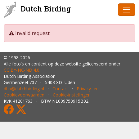
Dutch Birding
Invalid request
© 1998-2026
Alle foto's en content op deze website gelicenseerd onder
CC BY‑NC‑ND 4.0
Dutch Birding Association
Germenzeel 707 · 5403 XD Uden
dba@dutchbirding.nl
·
Contact
·
Privacy- en
Cookievoorwaarden
·
Cookie-instellingen
KvK 41201763 · BTW NL009750915B02