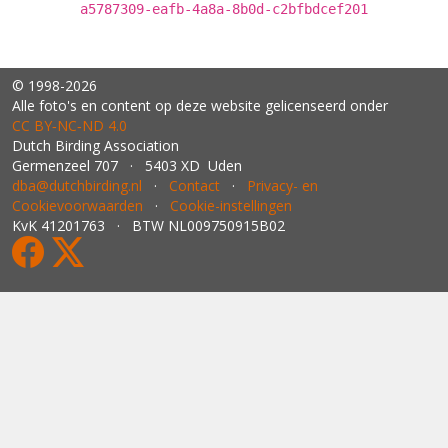
a5787309-eafb-4a8a-8b0d-c2bfbdcef201
© 1998-2026
Alle foto's en content op deze website gelicenseerd onder
CC BY‑NC‑ND 4.0
Dutch Birding Association
Germenzeel 707 · 5403 XD Uden
dba@dutchbirding.nl
·
Contact
·
Privacy- en
Cookievoorwaarden
·
Cookie-instellingen
KvK 41201763 · BTW NL009750915B02