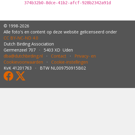
374b32b0-8dce-41b2-afcf-928b2342a91d
© 1998-2026
Alle foto's en content op deze website gelicenseerd onder
CC BY‑NC‑ND 4.0
Dutch Birding Association
Germenzeel 707 · 5403 XD Uden
dba@dutchbirding.nl
·
Contact
·
Privacy- en
Cookievoorwaarden
·
Cookie-instellingen
KvK 41201763 · BTW NL009750915B02