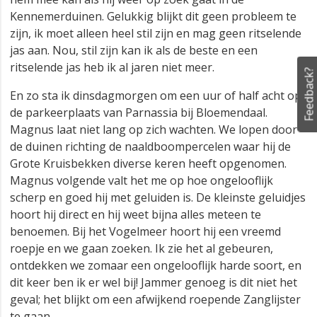
Kennemerduinen. Gelukkig blijkt dit geen probleem te
zijn, ik moet alleen heel stil zijn en mag geen ritselende
jas aan. Nou, stil zijn kan ik als de beste en een
ritselende jas heb ik al jaren niet meer.
Feedback?
En zo sta ik dinsdagmorgen om een uur of half acht op
de parkeerplaats van Parnassia bij Bloemendaal.
Magnus laat niet lang op zich wachten. We lopen door
de duinen richting de naaldboompercelen waar hij de
Grote Kruisbekken diverse keren heeft opgenomen.
Magnus volgende valt het me op hoe ongelooflijk
scherp en goed hij met geluiden is. De kleinste geluidjes
hoort hij direct en hij weet bijna alles meteen te
benoemen. Bij het Vogelmeer hoort hij een vreemd
roepje en we gaan zoeken. Ik zie het al gebeuren,
ontdekken we zomaar een ongelooflijk harde soort, en
dit keer ben ik er wel bij! Jammer genoeg is dit niet het
geval; het blijkt om een afwijkend roepende Zanglijster
te gaan.