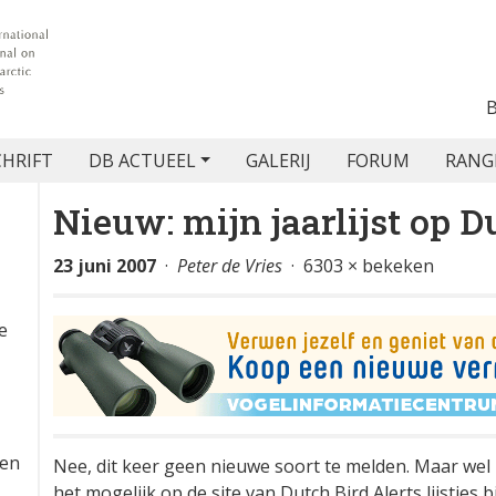
CHRIFT
DB ACTUEEL
GALERIJ
FORUM
RANG
Nieuw: mijn jaarlijst op D
23 juni 2007
·
Peter de Vries
· 6303 × bekeken
e
,
len
Nee, dit keer geen nieuwe soort te melden. Maar wel 
het mogelijk op de site van Dutch Bird Alerts lijstjes 