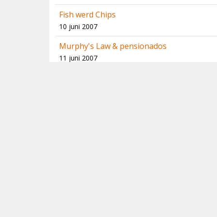
Fish werd Chips
10 juni 2007
Murphy's Law & pensionados
11 juni 2007
Spanning en Sensatie
16 juni 2007
Uil in de regen
16 juni 2007
Happy & tevreden !
19 juni 2007
Nieuw: mijn jaarlijst op Dutch Bird
Alerts
23 juni 2007
Zoekt en gij zult vinden?