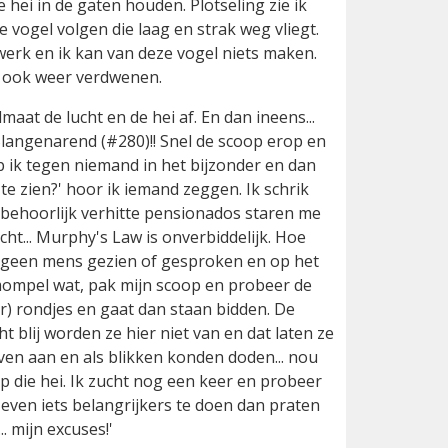
 hei in de gaten houden. Plotseling zie ik
de vogel volgen die laag en strak weg vliegt.
 werk en ik kan van deze vogel niets maken.
ie ook weer verdwenen.
maat de lucht en de hei af. En dan ineens...
Slangenarend (#280)!! Snel de scoop erop en
p ik tegen niemand in het bijzonder en dan
k te zien?' hoor ik iemand zeggen. Ik schrik
 behoorlijk verhitte pensionados staren me
cht... Murphy's Law is onverbiddelijk. Hoe
og geen mens gezien of gesproken en op het
 mompel wat, pak mijn scoop en probeer de
ar) rondjes en gaat dan staan bidden. De
t blij worden ze hier niet van en dat laten ze
even aan en als blikken konden doden... nou
p die hei. Ik zucht nog een keer en probeer
b even iets belangrijkers te doen dan praten
.. mijn excuses!'