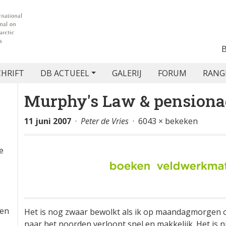
CHRIFT
DB ACTUEEL
GALERIJ
FORUM
RANG
Murphy's Law & pensiona
11 juni 2007
·
Peter de Vries
· 6043 × bekeken
e
,
len
Het is nog zwaar bewolkt als ik op maandagmorgen om
naar het noorden verloopt snel en makkelijk. Het is 