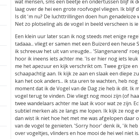
wat mensen, sms een beetje en ondertussen blijf ik de
laag over de hei een grote roofvogel vliegen. Ik blijf 
Is dit 'm nu? De luchttrillingen doen hun genadeloze
Net zo plotseling als de vogel in beeld verscheen is 
Een klein uur later scan ik nog steeds met enige regel
tadaaa... vliegt er samen met een Buizerd een heuse 
ik schreeuw het uit van vreugde... 'Slangenarend' roe
hoor ik ineens iets achter me. 'Is er hier nog iets leu
me het apezuur en kijk verschrikt om. Twee grijze en
schaapachtig aan. Ik kijk ze aan en slaak een diepe zu
kan het ook anders... ik sta uren te wachten, heb n
moment dat ik de Vogel van de Dag zie heb ik dit. Ik
vogel terug te vinden. Die vliegt nog mooi zijn (of ha
twee wandelaars achter me laat ik voor wat ze zijn. Ech
subtiel merken als ze langs me lopen. Ik kijk ze nog 
dan wist ik niet hoe het met me was afgelopen daar o
van de vogel te genieten. 'Sorry hoor' denk ik, 'ik he
over vogeltjes, vlinders en hoe mooi de hei wel niet is.