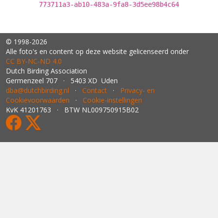
773711a3-ab10-483a-9fa8-3d5ee98b4c64
© 1998-2026
Alle foto's en content op deze website gelicenseerd onder
CC BY‑NC‑ND 4.0
Dutch Birding Association
Germenzeel 707 · 5403 XD Uden
dba@dutchbirding.nl
·
Contact
·
Privacy- en
Cookievoorwaarden
·
Cookie-instellingen
KvK 41201763 · BTW NL009750915B02