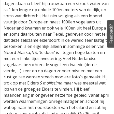
dagen daarna bleef hij trouw aan een strook water van
ca 1 km lengte op enkele 100en meters van de dijk, en
soms wat dichterbij. Het nieuws ging als een lopend
vuurtje door Europa en naast 1000en vogelaars uit
Feedback?
Nederland kwamen er ook vele 100en uit heel Europa
en soms daarbuiten naar Texel, gedreven door het feit
dat deze zeldzame eidersoort in de wereld zeer lastig te
bezoeken is en eigenlijk alleen in sommige delen van
Noord-Alaska, VS, ‘te doen’ is - tegen hoge kosten en
met een flinke tijdsinvestering. Veel Nederlandse
vogelaars bezochten de vogel een tweede (derde,
vierde, …) keer en op dagen zonder mist en met een
rustige zee werden steeds mooiere foto’s gemaakt. Hij
trok op met Eiders
S mollissima
maar was meestal wat
los van de groepjes Eiders te vinden. Hij bleef
maandenlang in ongeveer hetzelfde gebied. Vanaf april
werden waarnemingen onregelmatiger en schoof hij
wat op naar het noordoosten van het eiland en zat hij
vaak op zeer grote afstand van de dijk. Op 26 april