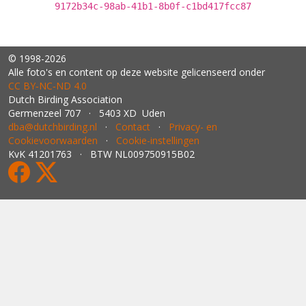
9172b34c-98ab-41b1-8b0f-c1bd417fcc87
© 1998-2026
Alle foto's en content op deze website gelicenseerd onder
CC BY‑NC‑ND 4.0
Dutch Birding Association
Germenzeel 707 · 5403 XD Uden
dba@dutchbirding.nl
·
Contact
·
Privacy- en
Cookievoorwaarden
·
Cookie-instellingen
KvK 41201763 · BTW NL009750915B02