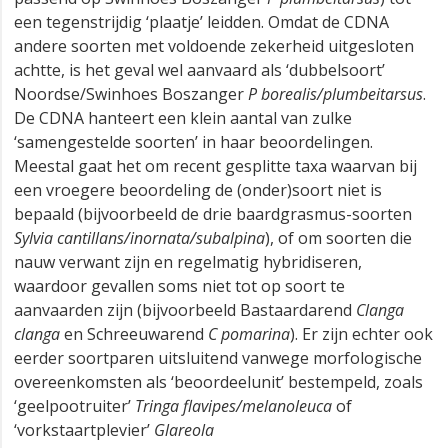
een tegenstrijdig ‘plaatje’ leidden. Omdat de CDNA
andere soorten met voldoende zekerheid uitgesloten
achtte, is het geval wel aanvaard als ‘dubbelsoort’
Noordse/Swinhoes Boszanger
P borealis/plumbeitarsus
.
De CDNA hanteert een klein aantal van zulke
‘samengestelde soorten’ in haar beoordelingen.
Meestal gaat het om recent gesplitte taxa waarvan bij
een vroegere beoordeling de (onder)soort niet is
bepaald (bijvoorbeeld de drie baardgrasmus-soorten
Sylvia cantillans/inornata/subalpina
), of om soorten die
nauw verwant zijn en regelmatig hybridiseren,
waardoor gevallen soms niet tot op soort te
aanvaarden zijn (bijvoorbeeld Bastaardarend
Clanga
clanga
en Schreeuwarend
C pomarina
). Er zijn echter ook
eerder soortparen uitsluitend vanwege morfologische
overeenkomsten als ‘beoordeelunit’ bestempeld, zoals
‘geelpootruiter’
Tringa flavipes/melanoleuca
of
‘vorkstaartplevier’
Glareola