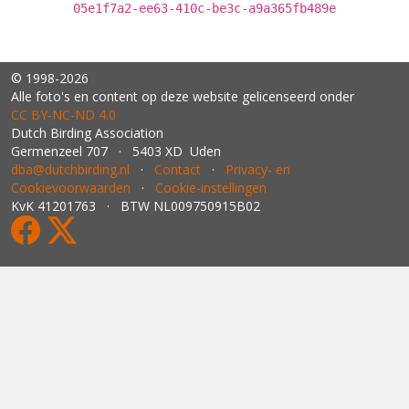
05e1f7a2-ee63-410c-be3c-a9a365fb489e
© 1998-2026
Alle foto's en content op deze website gelicenseerd onder
CC BY‑NC‑ND 4.0
Dutch Birding Association
Germenzeel 707 · 5403 XD Uden
dba@dutchbirding.nl
·
Contact
·
Privacy- en
Cookievoorwaarden
·
Cookie-instellingen
KvK 41201763 · BTW NL009750915B02