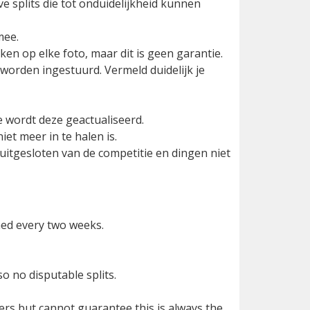
 splits die tot onduidelijkheid kunnen
mee.
en op elke foto, maar dit is geen garantie.
orden ingestuurd. Vermeld duidelijk je
e wordt deze geactualiseerd.
et meer in te halen is.
 uitgesloten van de competitie en dingen niet
ed every two weeks.
so no disputable splits.
rs but cannot guarantee this is always the