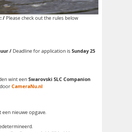
:
/
Please check out the rules below
 uur /
Deadline for application is
Sunday 25
den wint een
Swarovski SLC Companion
d door
CameraNu.nl
gt een nieuwe opgave.
edetermineerd.