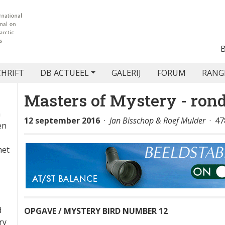
CHRIFT
DB ACTUEEL
GALERIJ
FORUM
RANG
Masters of Mystery - rond
n
12 september 2016
·
Jan Bisschop & Roef Mulder
· 47
en
met
d
OPGAVE / MYSTERY BIRD NUMBER 12
ry