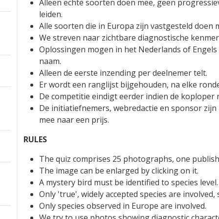
Alleen echte soorten doen mee, geen progressieve
leiden.
Alle soorten die in Europa zijn vastgesteld doen 
We streven naar zichtbare diagnostische kenmerk
Oplossingen mogen in het Nederlands of Engels w
naam.
Alleen de eerste inzending per deelnemer telt.
Er wordt een ranglijst bijgehouden, na elke rond
De competitie eindigt eerder indien de koploper ni
De initiatiefnemers, webredactie en sponsor zijn
mee naar een prijs.
RULES
The quiz comprises 25 photographs, one publish
The image can be enlarged by clicking on it.
A mystery bird must be identified to species level.
Only 'true', widely accepted species are involved, 
Only species observed in Europe are involved.
We try to use photos showing diagnostic characte