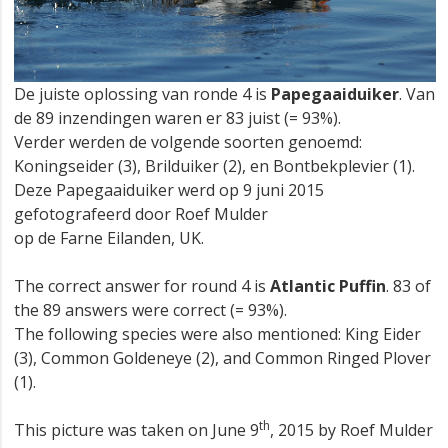
De juiste oplossing van ronde 4 is
Papegaaiduiker
. Van
de 89 inzendingen waren er 83 juist (= 93%).
Verder werden de volgende soorten genoemd:
Koningseider (3), Brilduiker (2), en Bontbekplevier (1).
Deze Papegaaiduiker werd op 9 juni 2015
gefotografeerd door Roef Mulder
op de Farne Eilanden, UK.
The correct answer for round 4 is
Atlantic Puffin
. 83 of
the 89 answers were correct (= 93%).
The following species were also mentioned: King Eider
(3), Common Goldeneye (2), and Common Ringed Plover
(1).
th
This picture was taken on June 9
, 2015 by Roef Mulder