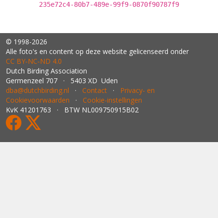
235e72c4-80b7-489e-99f9-0870f90787f9
© 1998-2026
Alle foto's en content op deze website gelicenseerd onder
CC BY‑NC‑ND 4.0
Dutch Birding Association
Germenzeel 707 · 5403 XD Uden
dba@dutchbirding.nl
·
Contact
·
Privacy- en
Cookievoorwaarden
·
Cookie-instellingen
KvK 41201763 · BTW NL009750915B02