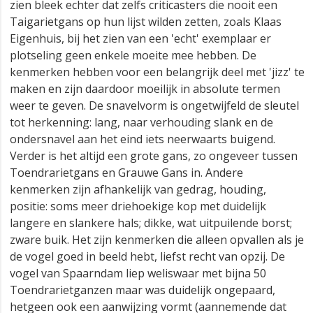
zien bleek echter dat zelfs criticasters die nooit een
Taigarietgans op hun lijst wilden zetten, zoals Klaas
Eigenhuis, bij het zien van een 'echt' exemplaar er
plotseling geen enkele moeite mee hebben. De
kenmerken hebben voor een belangrijk deel met 'jizz' te
maken en zijn daardoor moeilijk in absolute termen
weer te geven. De snavelvorm is ongetwijfeld de sleutel
tot herkenning: lang, naar verhouding slank en de
ondersnavel aan het eind iets neerwaarts buigend.
Verder is het altijd een grote gans, zo ongeveer tussen
Toendrarietgans en Grauwe Gans in. Andere
kenmerken zijn afhankelijk van gedrag, houding,
positie: soms meer driehoekige kop met duidelijk
langere en slankere hals; dikke, wat uitpuilende borst;
zware buik. Het zijn kenmerken die alleen opvallen als je
de vogel goed in beeld hebt, liefst recht van opzij. De
vogel van Spaarndam liep weliswaar met bijna 50
Toendrarietganzen maar was duidelijk ongepaard,
hetgeen ook een aanwijzing vormt (aannemende dat