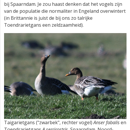
bij Spaarndam. Je zou haast denken dat het vogels zijn
van de populatie die normaliter in Engeland overwintert
(in Brittannie is juist de bij ons zo talrijke
Toendrarietgans een zeldzaamheid).
Taigarietgans ("zwarbek", rechter vogel)
Anser fabalis
en
Toendrarietgans
A serrirostris
, Spaarndam, Noord-