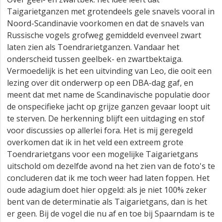
Taigarietganzen met grotendeels gele snavels vooral in
Noord-Scandinavie voorkomen en dat de snavels van
Russische vogels grofweg gemiddeld evenveel zwart
laten zien als Toendrarietganzen. Vandaar het
onderscheid tussen geelbek- en zwartbektaiga.
Vermoedelijk is het een uitvinding van Leo, die ooit een
lezing over dit onderwerp op een DBA-dag gaf, en
meent dat met name de Scandinavische populatie door
de onspecifieke jacht op grijze ganzen gevaar loopt uit
te sterven. De herkenning blijft een uitdaging en stof
voor discussies op allerlei fora. Het is mij geregeld
overkomen dat ik in het veld een extreem grote
Toendrarietgans voor een mogelijke Taigarietgans
uitschold om dezelfde avond na het zien van de foto's te
concluderen dat ik me toch weer had laten foppen. Het
oude adagium doet hier opgeld: als je niet 100% zeker
bent van de determinatie als Taigarietgans, dan is het
er geen. Bij de vogel die nu af en toe bij Spaarndam is te