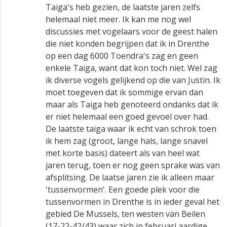
Taiga's heb gezien, de laatste jaren zelfs
helemaal niet meer. Ik kan me nog wel
discussies met vogelaars voor de geest halen
die niet konden begrijpen dat ik in Drenthe
op een dag 6000 Toendra's zag en geen
enkele Taiga, want dat kon toch niet. Wel zag
ik diverse vogels gelijkend op die van Justin. Ik
moet toegeven dat ik sommige ervan dan
maar als Taiga heb genoteerd ondanks dat ik
er niet helemaal een goed gevoel over had.
De laatste taiga waar ik echt van schrok toen
ik hem zag (groot, lange hals, lange snavel
met korte basis) dateert als van heel wat
jaren terug, toen er nog geen sprake was van
afsplitsing. De laatse jaren zie ik alleen maar
'tussenvormen'. Een goede plek voor die
tussenvormen in Drenthe is in ieder geval het
gebied De Mussels, ten westen van Beilen
(17-22-42/43) waar zich in februari aardige