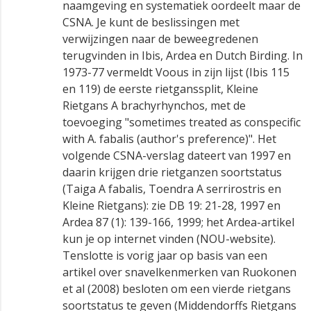
naamgeving en systematiek oordeelt maar de
CSNA. Je kunt de beslissingen met
verwijzingen naar de beweegredenen
terugvinden in Ibis, Ardea en Dutch Birding. In
1973-77 vermeldt Voous in zijn lijst (Ibis 115
en 119) de eerste rietganssplit, Kleine
Rietgans A brachyrhynchos, met de
toevoeging "sometimes treated as conspecific
with A. fabalis (author's preference)". Het
volgende CSNA-verslag dateert van 1997 en
daarin krijgen drie rietganzen soortstatus
(Taiga A fabalis, Toendra A serrirostris en
Kleine Rietgans): zie DB 19: 21-28, 1997 en
Ardea 87 (1): 139-166, 1999; het Ardea-artikel
kun je op internet vinden (NOU-website).
Tenslotte is vorig jaar op basis van een
artikel over snavelkenmerken van Ruokonen
et al (2008) besloten om een vierde rietgans
soortstatus te geven (Middendorffs Rietgans