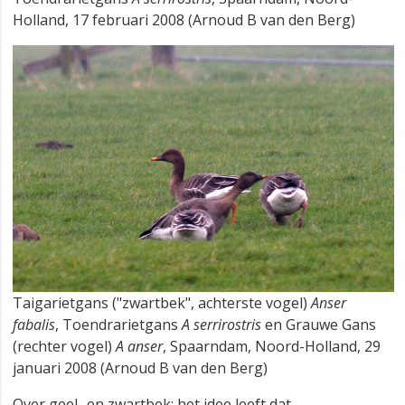
Holland, 17 februari 2008 (Arnoud B van den Berg)
Taigarietgans ("zwartbek", achterste vogel)
Anser
fabalis
, Toendrarietgans
A serrirostris
en Grauwe Gans
(rechter vogel)
A anser
, Spaarndam, Noord-Holland, 29
januari 2008 (Arnoud B van den Berg)
Over geel- en zwartbek: het idee leeft dat