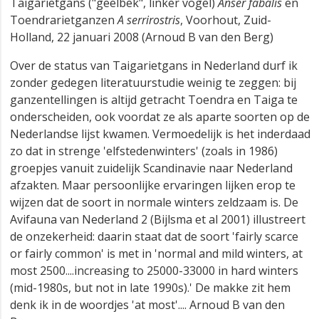
Taigarietgans ("geelbek", linker vogel)
Anser fabalis
en
Toendrarietganzen
A serrirostris
, Voorhout, Zuid-
Holland, 22 januari 2008 (Arnoud B van den Berg)
Over de status van Taigarietgans in Nederland durf ik
zonder gedegen literatuurstudie weinig te zeggen: bij
ganzentellingen is altijd getracht Toendra en Taiga te
onderscheiden, ook voordat ze als aparte soorten op de
Nederlandse lijst kwamen. Vermoedelijk is het inderdaad
zo dat in strenge 'elfstedenwinters' (zoals in 1986)
groepjes vanuit zuidelijk Scandinavie naar Nederland
afzakten. Maar persoonlijke ervaringen lijken erop te
wijzen dat de soort in normale winters zeldzaam is. De
Avifauna van Nederland 2 (Bijlsma et al 2001) illustreert
de onzekerheid: daarin staat dat de soort 'fairly scarce
or fairly common' is met in 'normal and mild winters, at
most 2500....increasing to 25000-33000 in hard winters
(mid-1980s, but not in late 1990s).' De makke zit hem
denk ik in de woordjes 'at most'.... Arnoud B van den