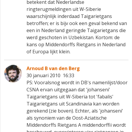
betekent dat Nederlandse
ringterugmeldingen uit W-Siberie
waarschijnlijk inderdaad Taigarietgans
betroffen; er is bijv ook een geval bekend van
een in Nederland geringde Taigarietgans die
werd geschoten in Uzbekistan. Kortom: de
kans op Middendorffs Rietgans in Nederland
of Europa lijkt klein.
Arnoud B van den Berg
30 januari 2010 16:33
PS: Vooralsnog wordt in DB's namenlijst/door
CSNA ervan uitgegaan dat 'johanseni'
Taigarietgans uit W-Siberia tot 'fabalis'
Taigarietgans uit Scandinavia kan worden
gerekend (zie boven). Echter, als 'johanseni'
als synoniem van de Oost-Aziatische
Middendorffs Rietgans A middendorffii wordt
beschouwd, overwinteren vier rietganzen in