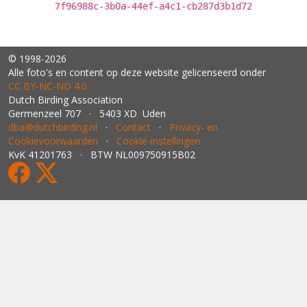
7f96988c-3b0a-44ef-a4c1-cb287d3b1d72
© 1998-2026
Alle foto's en content op deze website gelicenseerd onder
CC BY‑NC‑ND 4.0
Dutch Birding Association
Germenzeel 707 · 5403 XD Uden
dba@dutchbirding.nl
·
Contact
·
Privacy- en
Cookievoorwaarden
·
Cookie-instellingen
KvK 41201763 · BTW NL009750915B02