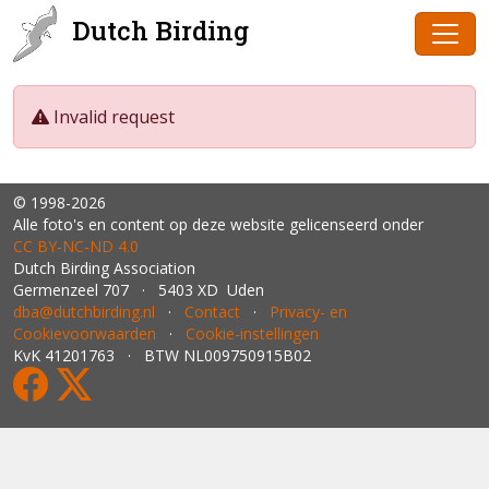
Dutch Birding
Invalid request
© 1998-2026
Alle foto's en content op deze website gelicenseerd onder
CC BY‑NC‑ND 4.0
Dutch Birding Association
Germenzeel 707 · 5403 XD Uden
dba@dutchbirding.nl
·
Contact
·
Privacy- en
Cookievoorwaarden
·
Cookie-instellingen
KvK 41201763 · BTW NL009750915B02