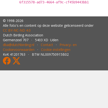
6f315578-ad73-4664-af9c-cf45b9443bb1
© 1998-2026
Alle foto's en content op deze website gelicenseerd onder
CC BY‑NC‑ND 4.0
Dutch Birding Association
Germenzeel 707 · 5403 XD Uden
dba@dutchbirding.nl
·
Contact
·
Privacy- en
Cookievoorwaarden
·
Cookie-instellingen
KvK 41201763 · BTW NL009750915B02