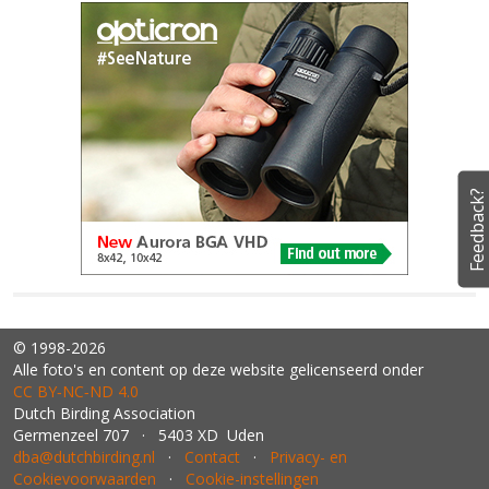
Feedback?
© 1998-2026
Alle foto's en content op deze website gelicenseerd onder
CC BY‑NC‑ND 4.0
Dutch Birding Association
Germenzeel 707 · 5403 XD Uden
dba@dutchbirding.nl
·
Contact
·
Privacy- en
Cookievoorwaarden
·
Cookie-instellingen