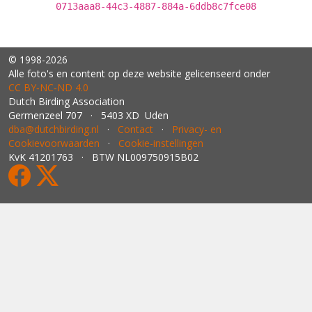
0713aaa8-44c3-4887-884a-6ddb8c7fce08
© 1998-2026
Alle foto's en content op deze website gelicenseerd onder
CC BY‑NC‑ND 4.0
Dutch Birding Association
Germenzeel 707 · 5403 XD Uden
dba@dutchbirding.nl
·
Contact
·
Privacy- en
Cookievoorwaarden
·
Cookie-instellingen
KvK 41201763 · BTW NL009750915B02