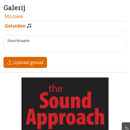
Galerij
Mozaïek
Geluiden
Soortnaam
Upload geluid