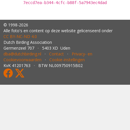
7eccd7ea-b344-4cfc-b88f-5a7943ec4dad
© 1998-2026
Alle foto's en content op deze website gelicenseerd onder
CC BY‑NC‑ND 4.0
Dutch Birding Association
Germenzeel 707 · 5403 XD Uden
dba@dutchbirding.nl
·
Contact
·
Privacy- en
Cookievoorwaarden
·
Cookie-instellingen
KvK 41201763 · BTW NL009750915B02