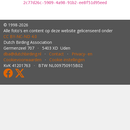
2c77d26c-5909-4a98-91b2-ee8f51d95eed
© 1998-2026
Alle foto's en content op deze website gelicenseerd onder
CC BY‑NC‑ND 4.0
Dutch Birding Association
Germenzeel 707 · 5403 XD Uden
dba@dutchbirding.nl
·
Contact
·
Privacy- en
Cookievoorwaarden
·
Cookie-instellingen
KvK 41201763 · BTW NL009750915B02