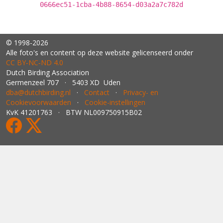
0666ec51-1cba-4b88-8654-d03a2a7c782d
© 1998-2026
Alle foto's en content op deze website gelicenseerd onder
CC BY‑NC‑ND 4.0
Dutch Birding Association
Germenzeel 707 · 5403 XD Uden
dba@dutchbirding.nl
·
Contact
·
Privacy- en
Cookievoorwaarden
·
Cookie-instellingen
KvK 41201763 · BTW NL009750915B02